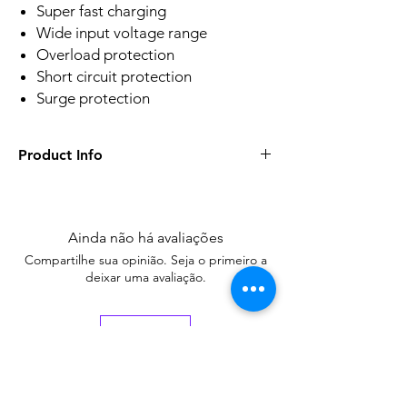
Super fast charging
Wide input voltage range
Overload protection
Short circuit protection
Surge protection
Product Info
Power
UPS Capacity1000 VA / 600 W
Input
Ainda não há avaliações
Input Voltage Range140 VAC to 290 VAC;
Compartilhe sua opinião. Seja o primeiro a
85 VAC to 150 VAC
deixar uma avaliação.
Input Frequency50/60 Hz self-adaptive
Plug TypeUK TYPE G;Type B (NEMA 5-
15);Schuko
Avaliar
Output
Output Frequency50/60 Hz ± 0.5 Hz self-
adaptive
Output Voltage Range210 VAC to 235