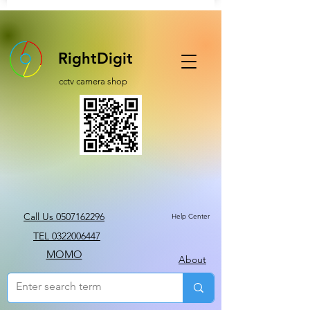
RightDigit
cctv camera shop
Call Us 0507162296
Help Center
TEL 0322006447
MOMO
About