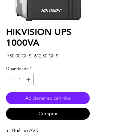
HIKVISION UPS
1000VA
Preço
Preço
 750,00 GHS 
612,50 GHS
normal
promocional
Quantidade
*
Adicionar ao carrinho
Comprar
Built-in AVR