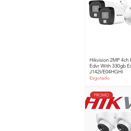
Hikvision 2MP 4ch 
Edvr With 330gb E
J142I/E04HGHI
Esgotado
PROMO