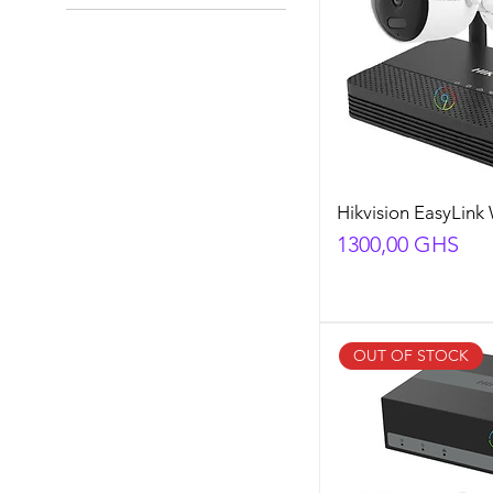
GHS 1.125
GHS 3.345
Hikvision EasyLink 
Preço
1300,00 GHS
OUT OF STOCK