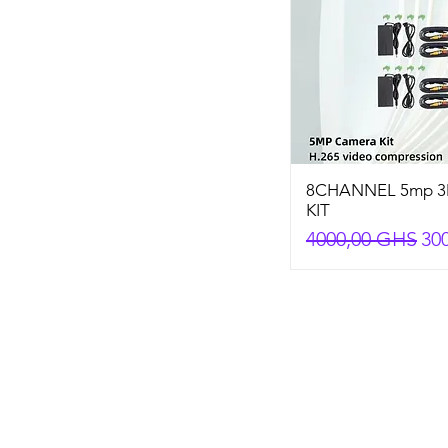
8CHANNEL 5mp 3
KIT
Preço normal
Pr
4000,00 GHS
30