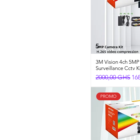
3M Vision 4ch 5MP
Surveillance Cctv K
Preço normal
Pr
2000,00 GHS
16
PROMO