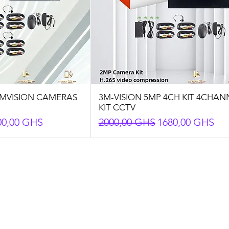
MVISION CAMERAS
3M-VISION 5MP 4CH KIT 4CHAN
KIT CCTV
eço promocional
Preço normal
Preço promocio
00,00 GHS
2000,00 GHS
1680,00 GHS