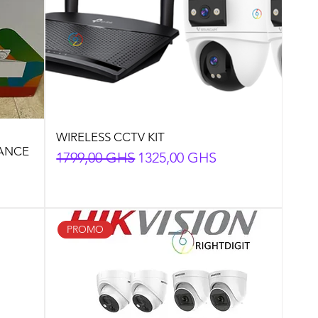
WIRELESS CCTV KIT
LANCE
Preço normal
Preço promocional
1799,00 GHS
1325,00 GHS
nal
PROMO