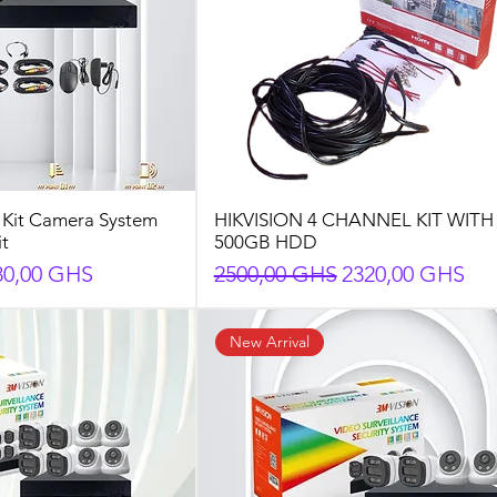
 Kit Camera System
HIKVISION 4 CHANNEL KIT WITH
it
500GB HDD
eço promocional
Preço normal
Preço promocio
80,00 GHS
2500,00 GHS
2320,00 GHS
New Arrival