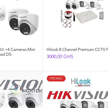
Kit +4 Cameras Mini
Hilook 8 Channel Premium CCTV Fu
ssd DS-
Preço
3000,00 GHS
PROMO