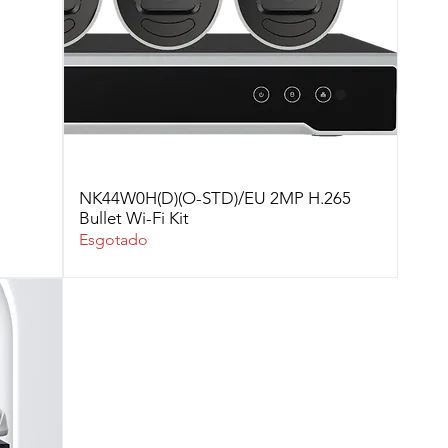
NK44W0H(D)(O-STD)/EU 2MP H.265
Bullet Wi-Fi Kit
Esgotado
nal