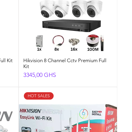
ll Kit
Hikvision 8 Channel Cctv Premium Full
Kit
Preço
3345,00 GHS
HOT SALES