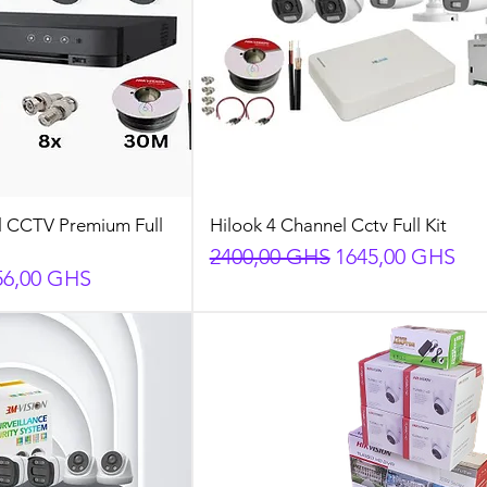
el CCTV Premium Full
Hilook 4 Channel Cctv Full Kit
Preço normal
Preço promocio
2400,00 GHS
1645,00 GHS
eço promocional
56,00 GHS