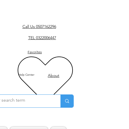
Call Us 0507162296
TEL 0322006447
Favorites
Help Center
About