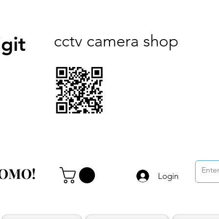
cctv camera shop
git
ROMO!
ROMO!
Login