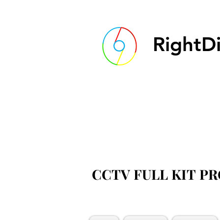
RightDi
CCTV FULL KIT P
CCTV FULL KIT P