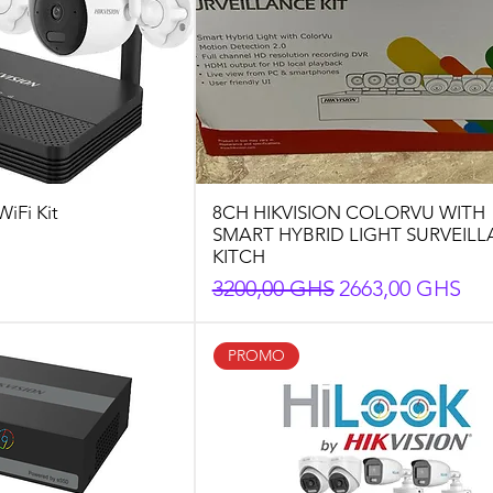
WiFi Kit
8CH HIKVISION COLORVU WITH
SMART HYBRID LIGHT SURVEIL
KITCH
Preço normal
Preço promocio
3200,00 GHS
2663,00 GHS
PROMO