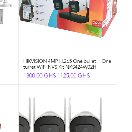
HIKVISION 4MP H.265 One bullet + One
turret WiFi NVS Kit NKS424W02H
nal
Preço normal
Preço promocional
1300,00 GHS
1125,00 GHS