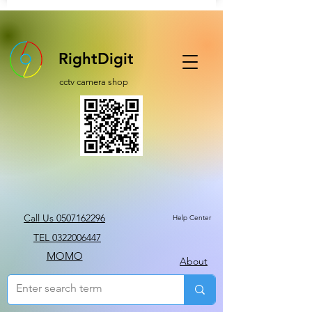
RightDigit
cctv camera shop
Call Us 0507162296
Help Center
TEL 0322006447
MOMO
About