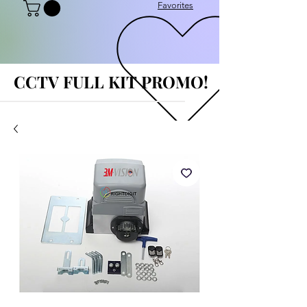
Favorites
CCTV FULL KIT PROMO!
CCTV FULL KIT PROMO!