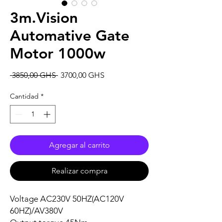
3m.Vision
Automative Gate
Motor 1000w
Precio
Precio
 3850,00 GHS 
3700,00 GHS
de
oferta
Cantidad
*
Agregar al carrito
Realizar compra
Voltage AC230V 50HZ(AC120V
60HZ)/AV380V