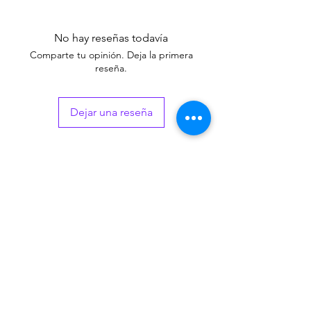
No hay reseñas todavía
Comparte tu opinión. Deja la primera
reseña.
Dejar una reseña
Productos
relacionados
New Arrival
New Arrival