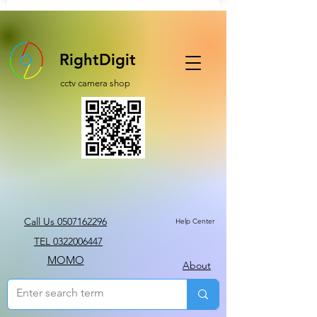
RightDigit
cctv camera shop
Call Us 0507162296
Help Center
TEL 0322006447
MOMO
About